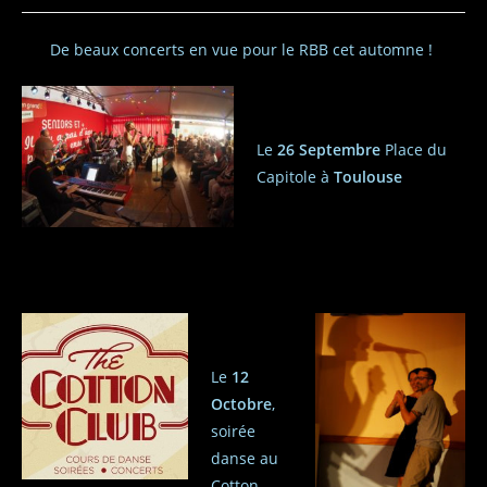
De beaux concerts en vue pour le RBB cet automne !
Le
26 Septembre
Place du
Capitole à
Toulouse
Le
12
Octobre
,
soirée
danse au
Cotton