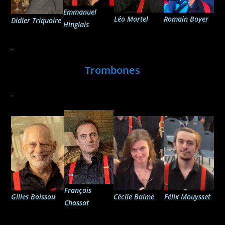
Emmanuel
Romain Boyer
Léo Martel
Didier Triquoire
Hinglais
.
Trombones
.
François
Gilles Boissou
Félix Mouysset
Cécile Balme
Chassat