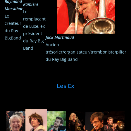
Raymond
Ramière
Marsilhac
Le
Le
remplaçant
créateur
de Luxe, ex
du Ray
président
Jack
Martinaud
BigBand
du Ray Big
Ancien
Band
trésorier/organisateur/tromboniste/pilier
du Ray Big Band
.
Les Ex
.