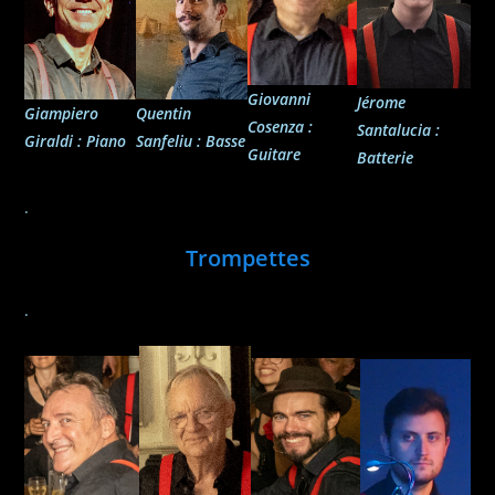
Giovanni
Jérome
Giampiero
Quentin
Cosenza :
Santalucia
:
Giraldi
: Piano
Sanfeliu
: Basse
Guitare
Batterie
.
Trompettes
.