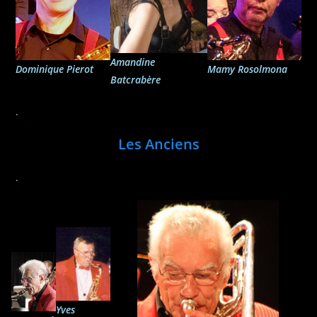
Amandine
Dominique Pierot
Mamy Rosolmona
Batcrabère
.
Les Anciens
.
Yves