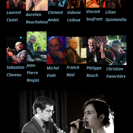
Vincent
Lilian
Clement
Laurent
Sidonie
Aurelien
Soufrant
Quintanilla
Ambit
.
Castel
.
Ledoux
Rouchaleou
Jean-
Sebastien
Franck
Philippe
Michel
Christian
Pierre
Claveau
Réal
Rouch
Viale
Fanechère
Roujas